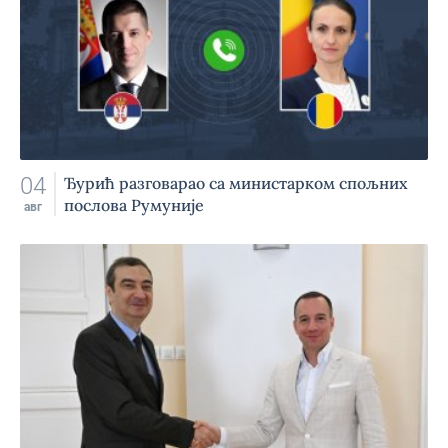
04
Ђурић разговарао са министарком спољних
послова Румуније
авг