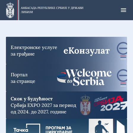
Прескочи
на
АМБАСАДА РЕПУБЛИКЕ СРБИЈЕ У
ДРЖАВИ
ЛИБИЈИ
главни
део
Електронске услуге
за грађане
Портал
за странце
Скок у будућност
Србија EXPO 2027 за период
од 2024. до 2027. године