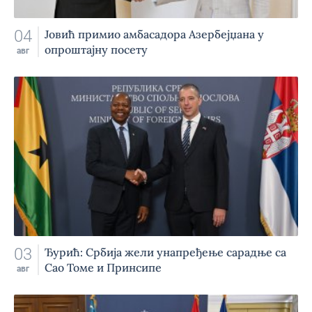
04
Jовић примио амбасадора Азербејџана у
опроштајну посету
авг
03
Ђурић: Србија жели унапређење сарадње са
Сао Томе и Принсипе
авг