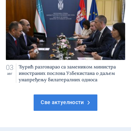
03
Ђурић разговарао са замеником министра
иностраних послова Узбекистана о даљем
авг
унапређењу билатералних односа
Све актуелности