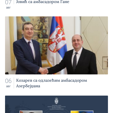
07
Јовић са амбасадором Гане
авг
06
Козарев са одлазећим амбасадором
Азербејџана
авг